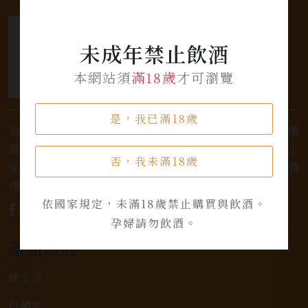
未成年禁止飲酒
本網站須
滿18歲
才可瀏覽
是，我已滿18歲
我們是專業銷售威士忌及各式酒類的店家，為您提供優
質的選擇和卓越的服務。不論您是熱愛品味經典的威士
否，我未滿18歲
忌，或者尋求一款特殊的葡萄酒，我們都有廣泛的選
擇，滿足您的個人口味和喜好。
依國家規定，未滿18歲禁止購買與飲酒。
孕婦請勿飲酒。
產品類別
威士忌
白蘭地