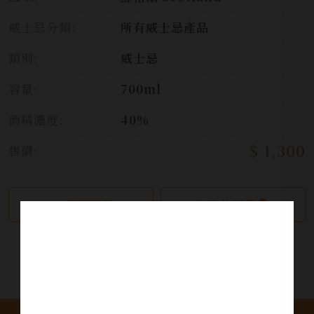
威士忌分類:
所有威士忌產品
類別:
威士忌
容量:
700ml
酒精濃度:
40%
$ 1,300
售價:
繼續瀏覽
加入詢問單