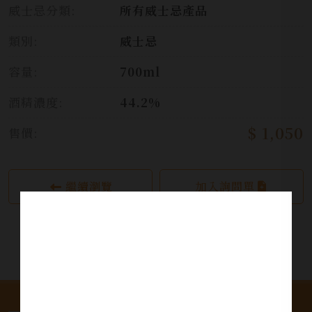
威士忌分類:
所有威士忌產品
類別:
威士忌
容量:
700ml
酒精濃度:
44.2%
$ 1,050
售價:
繼續瀏覽
加入詢問單