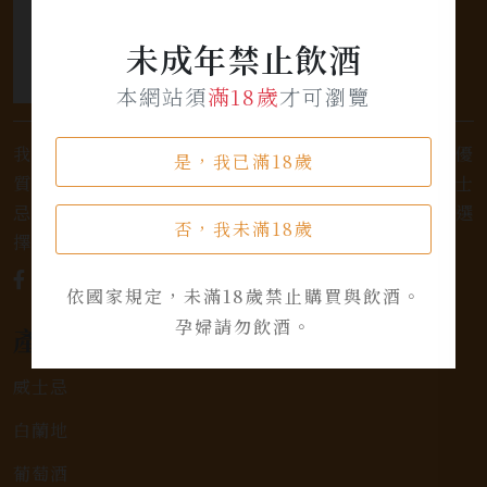
未成年禁止飲酒
本網站須
滿18歲
才可瀏覽
我們是專業銷售威士忌及各式酒類的店家，為您提供優
是，我已滿18歲
質的選擇和卓越的服務。不論您是熱愛品味經典的威士
忌，或者尋求一款特殊的葡萄酒，我們都有廣泛的選
否，我未滿18歲
擇，滿足您的個人口味和喜好。
依國家規定，未滿18歲禁止購買與飲酒。
孕婦請勿飲酒。
產品類別
威士忌
白蘭地
葡萄酒