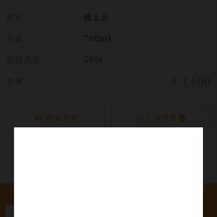
類別:
威士忌
容量:
700ml
酒精濃度:
50%
$ 3,600
售價:
繼續瀏覽
加入詢問單