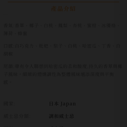
產品介紹
香氣:香草、椰子、白桃、鳳梨、杏桃、蜜柑、冰優格、
薄荷、蜂蜜
口感:白巧克力、枇杷、梨子、白桃、哈密瓜、丁香、白
胡椒
尾韻:帶有令人聯想到哈密瓜的柔和酸度,持久的香草與椰
子風味。細緻的煙燻調性為整體風味增添深度與平衡
感。
國家:
日本 Japan
威士忌分類:
調和威士忌