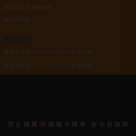
配送資訊/退換貨說明
隱私權政策
聯絡我們
聯絡電話 |
06-223-2253 (台南據點)
聯絡電話 |
07-791-2757 (高雄據點)
地址位置 |
高雄市小港區中安路650號
電郵信箱 |
yixin7917909@gmail.com
Copyright 奕欣洋行-酒類專賣｜Wine & Spirit ©
禁止酒駕
酒後不開車 安全有保障
2026.
All rights reserved.
Designed By