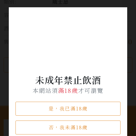
類別:
威士忌
容量:
700ml
酒精濃度:
46.5%
$ 4,080
售價:
繼續瀏覽
加入詢問單
未成年禁止飲酒
本網站須
滿18歲
才可瀏覽
是，我已滿18歲
否，我未滿18歲