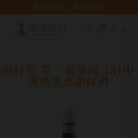
買酒找奕欣，讓您更放心
0
瑪特堡 單一葡萄園 431中
奧塔黑皮諾紅酒