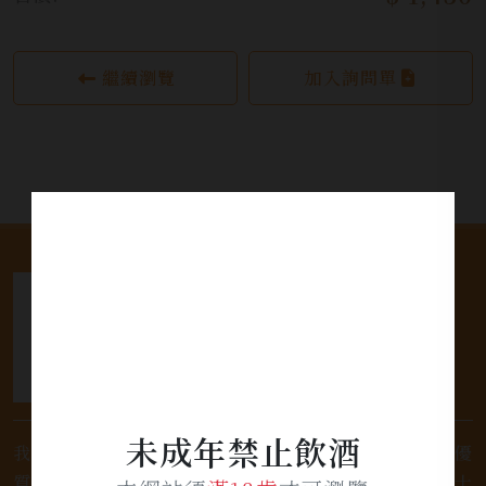
繼續瀏覽
加入詢問單
未成年禁止飲酒
我們是專業銷售威士忌及各式酒類的店家，為您提供優
質的選擇和卓越的服務。不論您是熱愛品味經典的威士