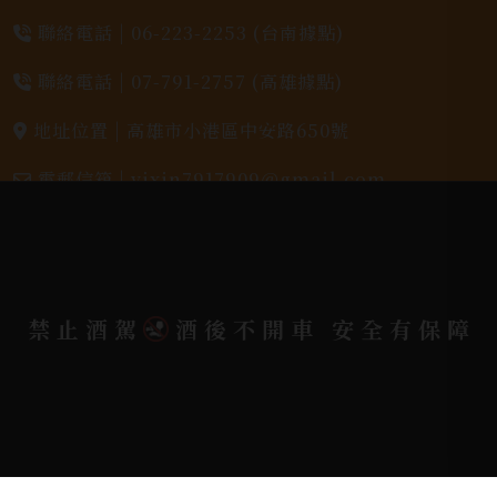
聯絡電話 |
06-223-2253 (台南據點)
聯絡電話 |
07-791-2757 (高雄據點)
地址位置 |
高雄市小港區中安路650號
電郵信箱 |
yixin7917909@gmail.com
Copyright 奕欣洋行-酒類專賣｜Wine & Spirit ©
2026.
All rights reserved.
Designed By
禁止酒駕
酒後不開車 安全有保障
Bondlink