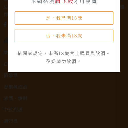
本網站須
滿18歲
才可瀏覽
忌，或者尋求一款特殊的葡萄酒，我們都有廣泛的選
擇，滿足您的個人口味和喜好。
是，我已滿18歲
否，我未滿18歲
產品類別
威士忌
依國家規定，未滿18歲禁止購買與飲酒。
孕婦請勿飲酒。
白蘭地
葡萄酒
香檳氣泡酒
清酒、燒酎
中式烈酒
調烈酒