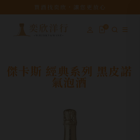
買酒找奕欣，讓您更放心
0
傑卡斯 經典系列 黑皮諾
氣泡酒