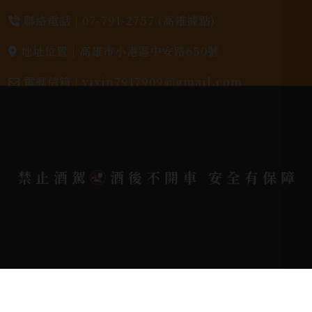
聯絡電話 |
07-791-2757 (高雄據點)
地址位置 |
高雄市小港區中安路650號
電郵信箱 |
yixin7917909@gmail.com
Copyright 奕欣洋行-酒類專賣｜Wine & Spirit ©
2026.
All rights reserved.
Designed By
禁止酒駕
酒後不開車 安全有保障
Bondlink