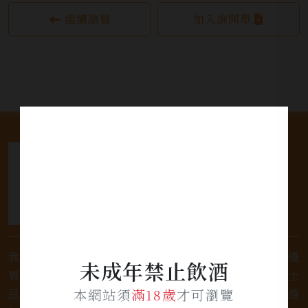
繼續瀏覽
加入詢問單
我們是專業銷售威士忌及各式酒類的店家，為您提供優
未成年禁止飲酒
質的選擇和卓越的服務。不論您是熱愛品味經典的威士
本網站須
滿18歲
才可瀏覽
忌，或者尋求一款特殊的葡萄酒，我們都有廣泛的選