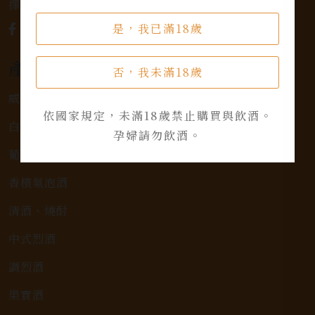
擇，滿足您的個人口味和喜好。
是，我已滿18歲
產品類別
否，我未滿18歲
威士忌
依國家規定，未滿18歲禁止購買與飲酒。
白蘭地
孕婦請勿飲酒。
葡萄酒
香檳氣泡酒
清酒、燒酎
中式烈酒
調烈酒
果實酒