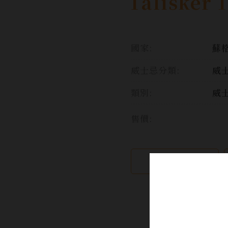
Talisker 
國家:
蘇格
威士忌分類:
威
類別:
威
售價:
繼續瀏覽