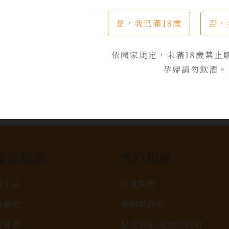
是，我已滿18歲
否，
依國家規定，未滿18歲禁止
孕婦請勿飲酒。
產品類別
客戶服務
威士忌
常見問題
白蘭地
詢問單說明
葡萄酒
配送資訊/退換貨說明