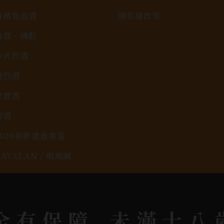
香檳氣泡酒
隱私權政策
清酒、燒酎
中式烈酒
調烈酒
果實酒
啤酒
2026春節禮盒專區
KAVALAN / 噶瑪蘭
rit © 2026.
All rights reserved.
Designed By
Bon
全有保障
未滿十八