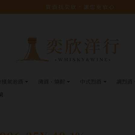
買酒找奕欣，讓您更放心
香檳氣泡酒
清酒、燒酎
中式烈酒
調烈酒
蘭