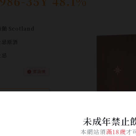
1986-35Y 48.1%
蘭 Scotland
士忌原酒
士忌
需詢價
加入詢問單
未成年禁止
本網站須
滿18歲
才