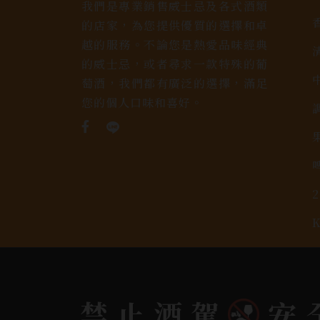
我們是專業銷售威士忌及各式酒類
的店家，為您提供優質的選擇和卓
越的服務。不論您是熱愛品味經典
的威士忌，或者尋求一款特殊的葡
萄酒，我們都有廣泛的選擇，滿足
您的個人口味和喜好。
Copyright 奕欣洋行-酒類專賣｜Wine & Spi
禁止酒駕
安