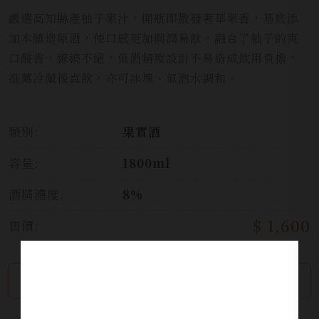
嚴選高知縣產柚子果汁，開瓶即散發奢華果香，基底添
加本釀造原酒，使口感更加圓潤易飲，融合了柚子的爽
口酸香，繚繞不絕，低酒精度設計不易造成飲用負擔，
推薦冷藏後直飲，亦可冰塊、氣泡水調和。
類別:
果實酒
容量:
1800ml
酒精濃度:
8%
$ 1,600
售價:
繼續瀏覽
加入詢問單