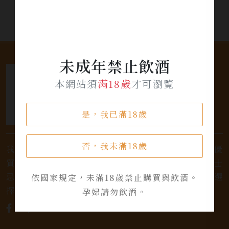
未成年禁止飲酒
本網站須
滿18歲
才可瀏覽
是，我已滿18歲
否，我未滿18歲
我們是專業銷售威士忌及各式酒類的店家，為您提供優
質的選擇和卓越的服務。不論您是熱愛品味經典的威士
忌，或者尋求一款特殊的葡萄酒，我們都有廣泛的選
依國家規定，未滿18歲禁止購買與飲酒。
擇，滿足您的個人口味和喜好。
孕婦請勿飲酒。