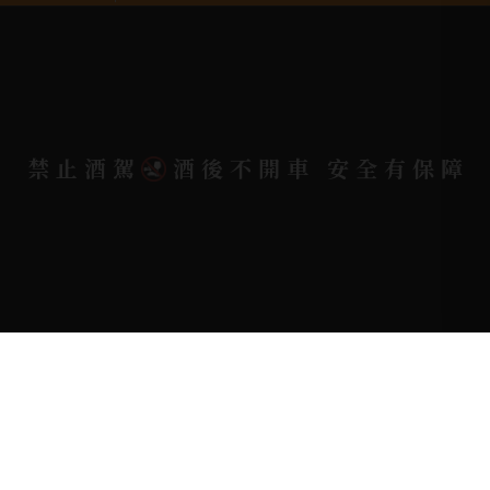
電郵信箱 |
yixin7917909@gmail.com
Copyright 奕欣洋行-酒類專賣｜Wine & Spirit ©
禁止酒駕
酒後不開車 安全有保障
2026.
All rights reserved.
Designed By
Bondlink