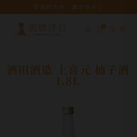
買酒找奕欣，讓您更放心
0
酒田酒造 上喜元 柚子酒
1.8L