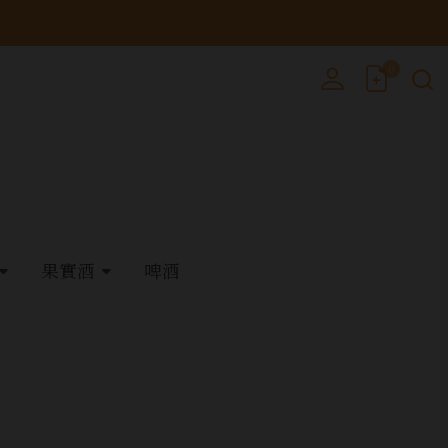
0
果實酒
啤酒