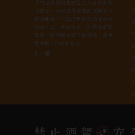
我們是專業銷售威士忌及各式酒類
的店家，為您提供優質的選擇和卓
越的服務。不論您是熱愛品味經典
的威士忌，或者尋求一款特殊的葡
萄酒，我們都有廣泛的選擇，滿足
您的個人口味和喜好。
Copyright 奕欣洋行-酒類專賣｜Wine & Spi
禁止酒駕
安