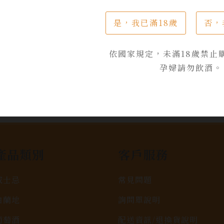
是，我已滿18歲
否，
依國家規定，未滿18歲禁止
孕婦請勿飲酒。
產品類別
客戶服務
威士忌
常見問題
白蘭地
詢問單說明
葡萄酒
配送資訊/退換貨說明