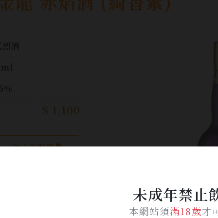
龍 赤焰酒 (綺香紫)
式烈酒
0ml
.6%
$ 1,100
加入詢問單
未成年禁止
本網站須
滿18歲
才