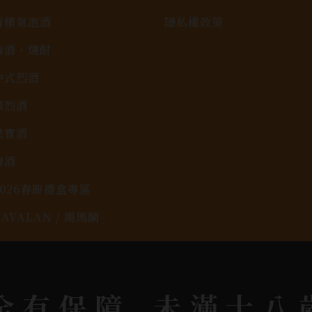
香檳氣泡酒
隱私權政策
清酒、燒酎
中式烈酒
調烈酒
果實酒
啤酒
2026春節禮盒專區
KAVALAN / 噶瑪蘭
rit © 2026.
All rights reserved.
Designed By
Bon
全有保障
未滿十八