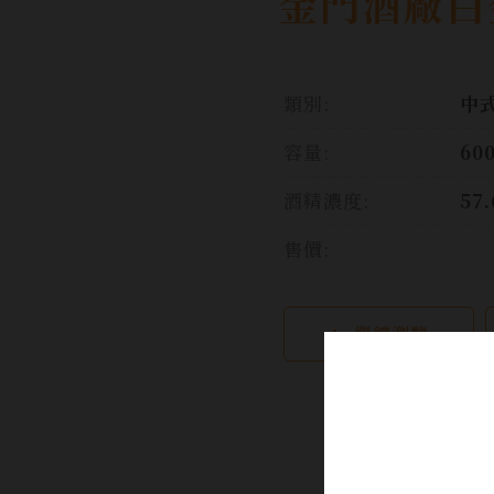
金門酒廠白金
類別:
中
容量:
60
酒精濃度:
57
售價:
繼續瀏覽