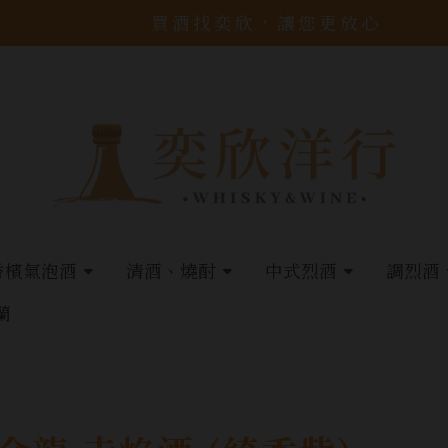
買酒找奕欣，讓您更放心
香檳氣泡酒
清酒、燒酎
中式烈酒
調烈酒
蘭