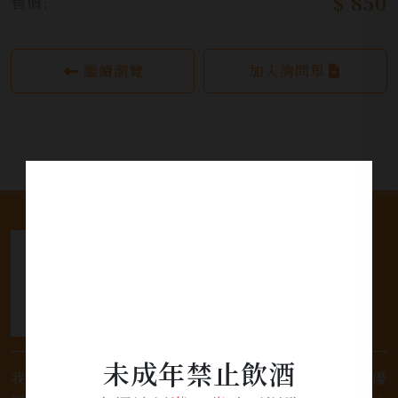
$ 850
售價:
繼續瀏覽
加入詢問單
未成年禁止飲酒
我們是專業銷售威士忌及各式酒類的店家，為您提供優