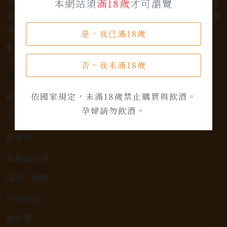
質的選擇和卓越的服務。不論您是熱愛品味經典的威士
本網站須
滿18歲
才可瀏覽
忌，或者尋求一款特殊的葡萄酒，我們都有廣泛的選
擇，滿足您的個人口味和喜好。
是，我已滿18歲
否，我未滿18歲
產品類別
依國家規定，未滿18歲禁止購買與飲酒。
威士忌
孕婦請勿飲酒。
白蘭地
葡萄酒
香檳氣泡酒
清酒、燒酎
中式烈酒
調烈酒