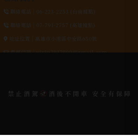
聯絡電話 |
06-223-2253 (台南據點)
聯絡電話 |
07-791-2757 (高雄據點)
地址位置 |
高雄市小港區中安路650號
電郵信箱 |
yixin7917909@gmail.com
Copyright 奕欣洋行-酒類專賣｜Wine & Spirit ©
2026.
All rights reserved.
Designed By
禁止酒駕
酒後不開車 安全有保障
Bondlink