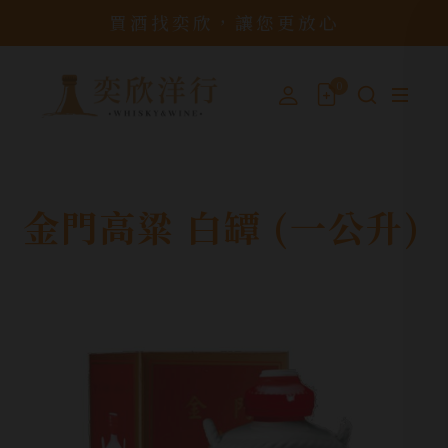
買酒找奕欣，讓您更放心
0
金門高粱 白罈 (一公升)