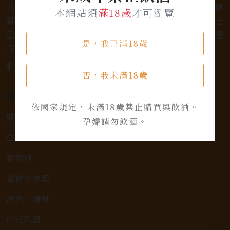
我們是專業銷售威士忌及各式酒類的店家，為您提供優
本網站須
滿18歲
才可瀏覽
質的選擇和卓越的服務。不論您是熱愛品味經典的威士
忌，或者尋求一款特殊的葡萄酒，我們都有廣泛的選
是，我已滿18歲
擇，滿足您的個人口味和喜好。
否，我未滿18歲
產品類別
依國家規定，未滿18歲禁止購買與飲酒。
威士忌
孕婦請勿飲酒。
白蘭地
葡萄酒
香檳氣泡酒
清酒、燒酎
中式烈酒