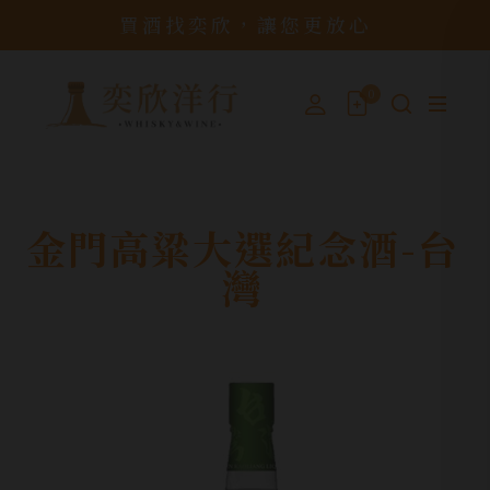
買酒找奕欣，讓您更放心
0
金門高粱大選紀念酒-台
灣