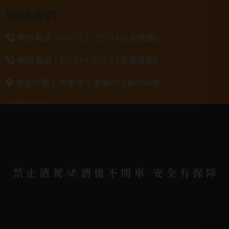
聯絡我們
聯絡電話 |
06-223-2253 (台南據點)
聯絡電話 |
07-791-2757 (高雄據點)
地址位置 |
高雄市小港區中安路650號
電郵信箱 |
yixin7917909@gmail.com
Copyright 奕欣洋行-酒類專賣｜Wine & Spirit ©
2026.
All rights reserved.
Designed By
禁止酒駕
酒後不開車 安全有保障
Bondlink