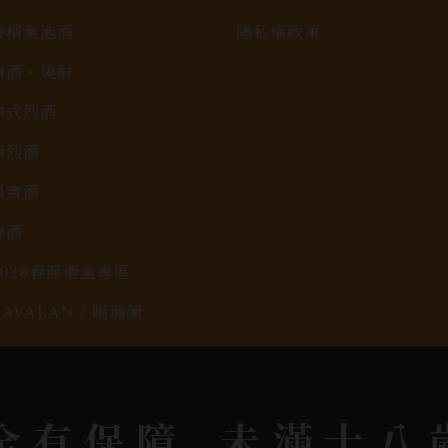
香檳氣泡酒
隱私權政策
清酒、燒酎
中式烈酒
調烈酒
果實酒
啤酒
2026春節禮盒專區
KAVALAN / 噶瑪蘭
rit © 2026.
All rights reserved.
Designed By
Bon
全有保障
未滿十八