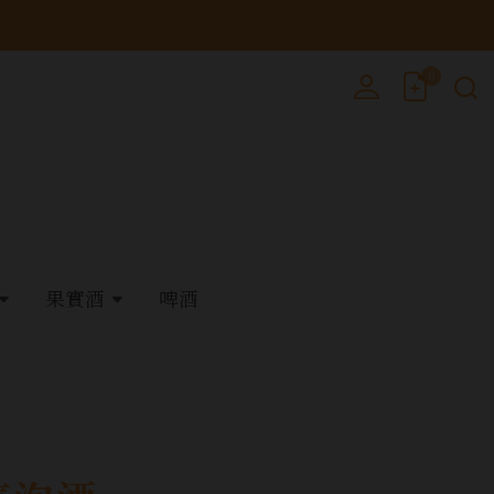
0
果實酒
啤酒