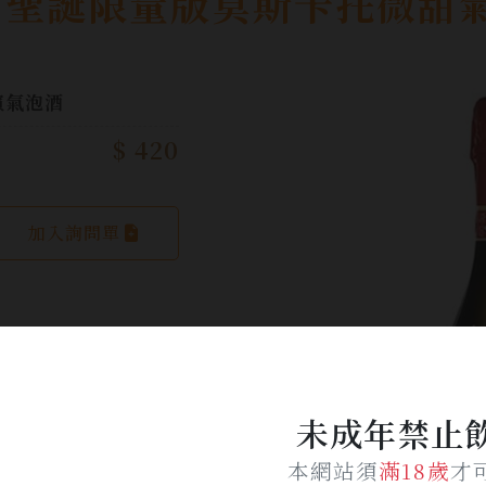
 聖誕限量版莫斯卡托微甜
檳氣泡酒
$ 420
加入詢問單
未成年禁止
本網站須
滿18歲
才