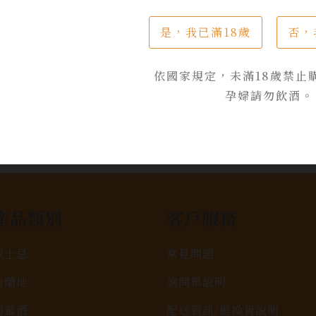
是，我已滿18歲
否，
依國家規定，未滿18歲禁止
孕婦請勿飲酒。
產品類別
客戶服務
威士忌
常見問題
白蘭地
詢問單說明
葡萄酒
配送資訊/退換貨說明