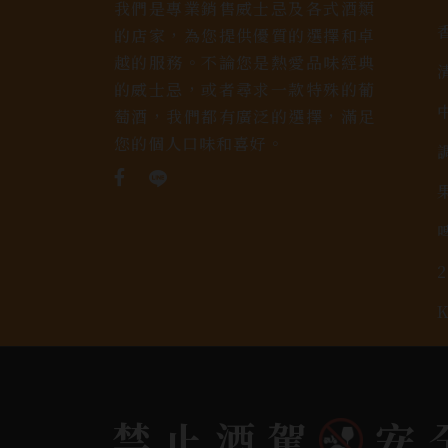
我們是專業銷售威士忌及各式酒類
的店家，為您提供優質的選擇和卓
越的服務。不論您是熱愛品味經典
的威士忌，或者尋求一款特殊的葡
萄酒，我們都有廣泛的選擇，滿足
您的個人口味和喜好。
Copyright 奕欣洋行-酒類專賣｜Wine & Spi
禁止酒駕
安