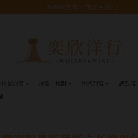
買酒找奕欣，讓您更放心
香檳氣泡酒
清酒、燒酎
中式烈酒
調烈酒
蘭