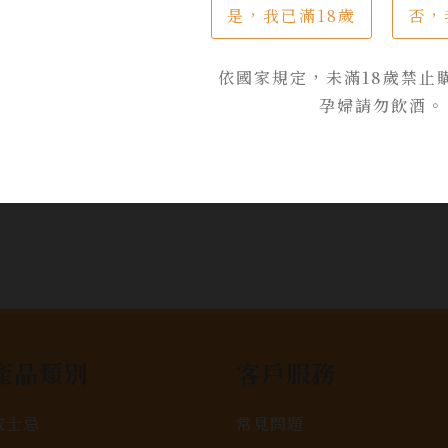
加入詢問單
是，我已滿18歲
否，
依國家規定，未滿18歲禁止
孕婦請勿飲酒。
產品類別
客戶服務
威士忌
常見問題