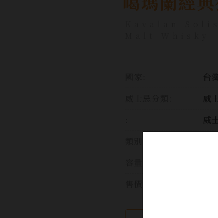
噶瑪蘭經典
Kavalan Soli
Malt Whisky
國家:
台灣
威士忌分類:
威
:
威
類別:
威
容量:
70
售價: