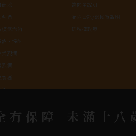
白蘭地
詢問單說明
葡萄酒
配送資訊/退換貨說明
香檳氣泡酒
隱私權政策
清酒、燒酎
中式烈酒
調烈酒
果實酒
啤酒
2026春節禮盒專區
全有保障
未滿十八
KAVALAN / 噶瑪蘭