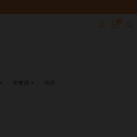
0
果實酒
啤酒