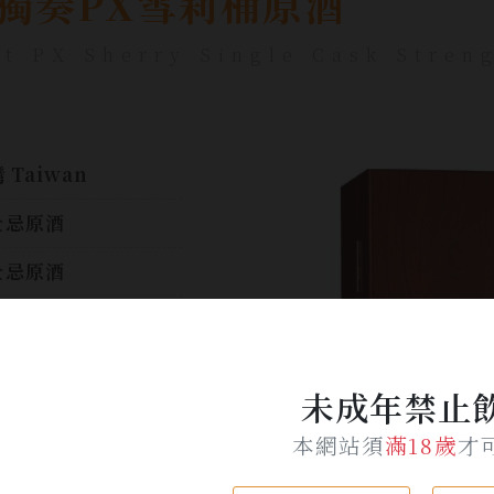
獨奏PX雪莉桶原酒
st PX Sherry Single Cask Stren
 Taiwan
士忌原酒
士忌原酒
士忌
0ml
未成年禁止
$ 9,500
本網站須
滿18歲
才