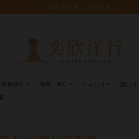
買酒找奕欣，讓您更放心
香檳氣泡酒
清酒、燒酎
中式烈酒
調烈酒
蘭