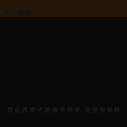
客戶服務
常見問題
詢問單說明
配送資訊/退換貨說明
隱私權政策
聯絡我們
聯絡電話 |
06-223-2253 (台南據點)
聯絡電話 |
07-791-2757 (高雄據點)
禁止酒駕
酒後不開車 安全有保障
地址位置 |
高雄市小港區中安路650號
電郵信箱 |
yixin7917909@gmail.com