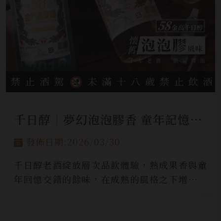
千日醇│夢幻泡泡膠香 童年記憶滋味
發佈日期:2026/03/30
千日醇老酒綻放層次品飲體驗，熟成果香與童
年回憶交錯的餘味，在成熟的風格之下增添反
差童趣魅力