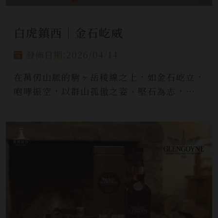
白虎鎮西｜金石屹威
發佈日期:2026/04/14
在萬仞山脈的駒ヶ岳稜線之上，如金石屹立，
咆哮振空，以群山孤傲之姿、堅石為志，恆久
不可撼動，正是白虎之德