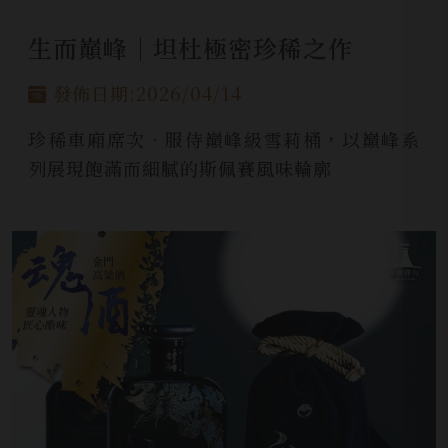
生而巔峰│坦杜極密珍稀之作
發佈日期:2026/04/14
珍稀車廂席次‧服侍巔峰級雪莉桶，以巔峰系
列展現飽滿而細膩的斯佩賽風味輪廓