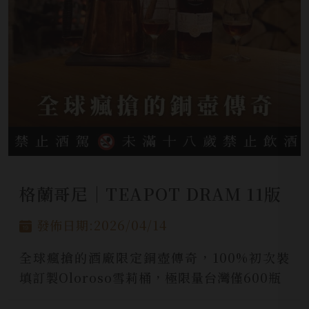
格蘭哥尼│TEAPOT DRAM 11版
發佈日期:2026/04/14
全球瘋搶的酒廠限定銅壺傳奇，100%初次裝
填訂製Oloroso雪莉桶，極限量台灣僅600瓶