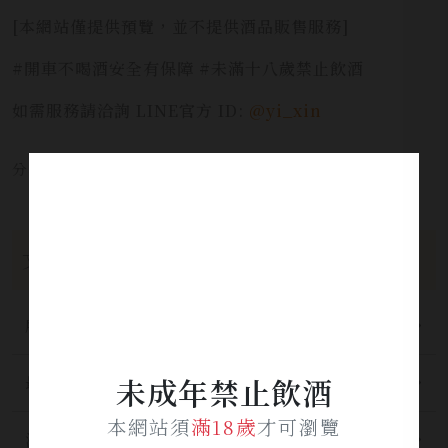
[本網站僅提供預覽，並不提供酒品販售服務]
#開車不喝酒安全有保障 #未滿十八歲禁止飲酒
如需服務請洽詢 LINE官方 ID:
@yi_xin
分享本文章至：
文章分類
所有分類
未成年禁止飲酒
最新公告
本網站須
滿18歲
才可瀏覽
酒品資訊