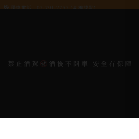
聯絡電話 |
07-791-2757 (高雄據點)
地址位置 |
高雄市小港區中安路650號
電郵信箱 |
yixin7917909@gmail.com
禁止酒駕
酒後不開車 安全有保障
Copyright 奕欣洋行-酒類專賣｜Wine & Spirit ©
2026.
All rights reserved.
Designed By
Bondlink