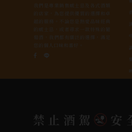
我們是專業銷售威士忌及各式酒類
的店家，為您提供優質的選擇和卓
越的服務。不論您是熱愛品味經典
的威士忌，或者尋求一款特殊的葡
萄酒，我們都有廣泛的選擇，滿足
您的個人口味和喜好。
禁止酒駕
安
Copyright 奕欣洋行-酒類專賣｜Wine & Spi