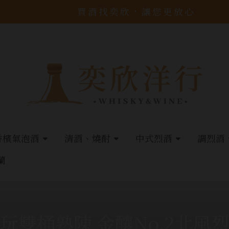
買酒找奕欣，讓您更放心
香檳氣泡酒
清酒、燒酎
中式烈酒
調烈酒
蘭
玩雙桶熟陳 金釀No.2北風