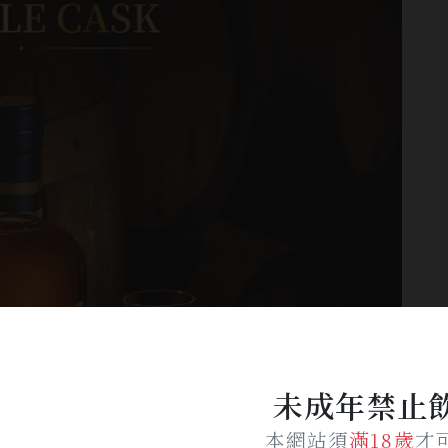
未成年禁止
本網站須
滿18歲
才