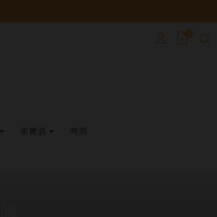
0
果實酒
啤酒
烈魄