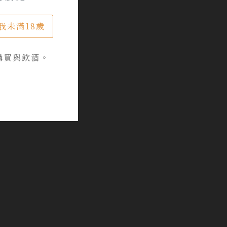
我未滿18歲
購買與飲酒。