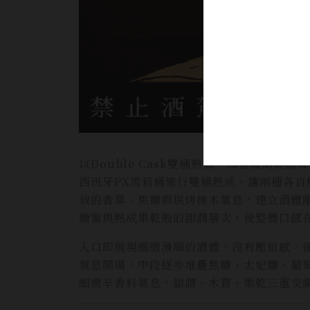
以Double Cask雙桶熟成，為桶陳高
西班牙PX雪莉桶進行雙桶熟成，讓兩種各
放的香草、焦糖與烘烤橡木氣息，建立酒體
糖蜜與熟成果乾般的甜潤層次，使整體口感
入口即展現細緻滑順的酒體，沒有壓迫感，
氣息開場，中段逐步堆疊焦糖、太妃糖、葡
細緻辛香料氣息，甜潤、木質、果乾三重交織