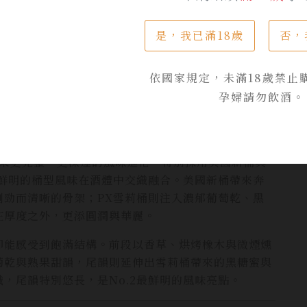
是，我已滿18歲
否，
依國家規定，未滿18歲禁止
孕婦請勿飲酒。
粱酒帶來更完整、更深邃的風味進化，特別採用美國新桶與
自鮮明的桶型風味在酒體中交織融合。美國新桶帶來奔
剛勁而清晰的骨架；PX雪莉桶則注入濃郁葡萄乾、黑
在厚度之外，更添圓潤與華麗。
卻能感受到飽滿結構。前段以香草、烘烤橡木與微煙燻
萄乾與熟果甜韻，尾韻則延伸出雪莉桶帶來的黑糖蜜與
，尾韻特別悠長，是No.2最鮮明的風味亮點。