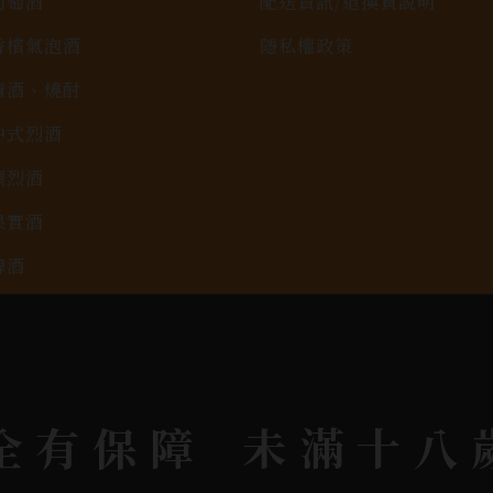
葡萄酒
配送資訊/退換貨說明
香檳氣泡酒
隱私權政策
清酒、燒酎
中式烈酒
調烈酒
果實酒
啤酒
2026春節禮盒專區
KAVALAN / 噶瑪蘭
全有保障
未滿十八
rit © 2026.
All rights reserved.
Designed By
Bon