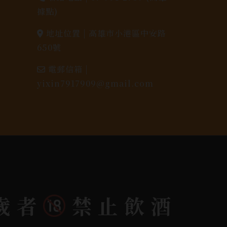
據點)
地址位置 |
高雄市小港區中安路
650號
電郵信箱 |
yixin7917909@gmail.com
歲者
禁止飲酒
dlink