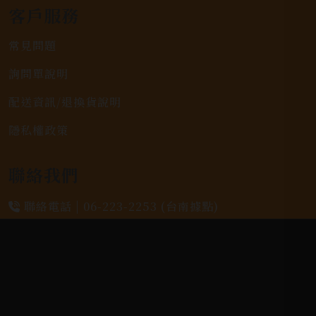
客戶服務
常見問題
詢問單說明
配送資訊/退換貨說明
隱私權政策
聯絡我們
聯絡電話 |
06-223-2253 (台南據點)
聯絡電話 |
07-791-2757 (高雄據點)
地址位置 |
高雄市小港區中安路650號
電郵信箱 |
yixin7917909@gmail.com