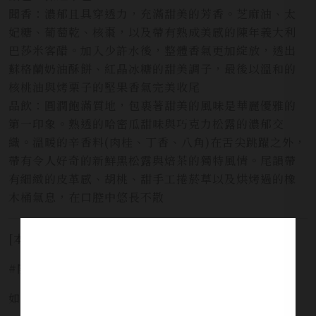
聞香：濃郁且具穿透力，充滿甜美的芳香。芝麻油、太
妃糖、葡萄乾、核棗，以及帶有熟成美感的陳年義大利
巴莎米客醋。加入少許水後，整體香氣更加綻放，透出
蘇格蘭奶油酥餅、紅晶冰糖的甜美調子，最後以溫和的
核桃油與烤栗子的堅果香氣完美收尾
品飲：圓潤飽滿質地，包裹著甜美的風味是華麗優雅的
第一印象。熟透的哈密瓜甜味與巧克力松露的濃郁交
織。溫暖的辛香料(肉桂、丁香、八角)在舌尖跳躍之外，
帶有令人好奇的新鮮黑松露與焙茶的獨特風情。尾韻帶
有細緻的皮革感、胡桃、甜手工捲菸草以及烘烤過的橡
木桶氣息，在口腔中悠長不散
[本網站僅提供預覽，並不提供酒品販售服務]
#開車不喝酒安全有保障 #未滿十八歲禁止飲酒
如需服務請洽詢 LINE官方 ID:
@yi_xin