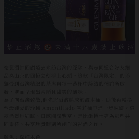
總製酒師回顧過去來訪台灣的經驗，與志同道合好友細
品高山茶的回憶立刻浮上心頭。這款「台灣限定」的珍
釀受到台灣精緻的茶席與每一盞杯中締結的情誼所啟
發，進而呈現出柔順且甜美的風味。
為了向台灣致敬,他先將酒液熟成於波本桶，隨後再轉換
至最鍾愛的珍稀 Amontllado 雪莉桶中進一步陳釀。這
款酒質地細膩、口感圓潤豐富，是比爾博士專為那些共
同舉杯、共享珍貴時刻所創作的祝酒之作。
顏色：深紅木色