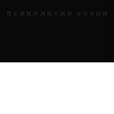
禁止酒駕
酒後不開車 安全有保障
Copyright 奕欣洋行-酒類專賣｜Wine & Spirit ©
2026.
All rights reserved.
Designed By
Bondlink