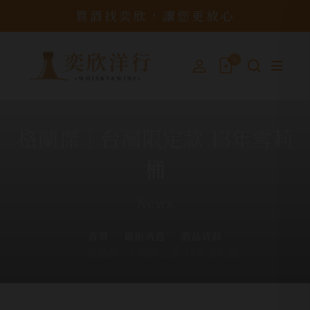
買酒找奕欣，讓您更放心
0
格蘭傑│台灣限定款 13年雪莉
桶
News
首頁
最新消息
酒品資訊
格蘭傑│台灣限定款 13年雪莉桶