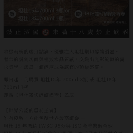
將雪莉桶的歲月點滴，優雅注入坦杜鑽切醇釀酒壺。
奢華的幾何切面與極致水晶質感，交織出光影流轉的雋
永美學，讓每一滴醇厚成為感官的頂級盛宴。
即日起，凡購買 坦杜15年 700ml 3瓶 或 坦杜18年
700ml 1瓶
即贈【坦杜鑽切醇釀酒壺】乙瓶
【世界公認的雪莉王者】
唯有極致，方能包攬世界最高讚譽 —
坦杜 15 年憑藉 IWSC 95分與 ISC 金牌驚豔全球