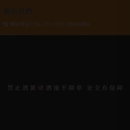
聯絡我們
聯絡電話 |
06-223-2253 (台南據點)
聯絡電話 |
07-791-2757 (高雄據點)
地址位置 |
高雄市小港區中安路650號
電郵信箱 |
yixin7917909@gmail.com
禁止酒駕
酒後不開車 安全有保障
Copyright 奕欣洋行-酒類專賣｜Wine & Spirit ©
2026.
All rights reserved.
Designed By
Bondlink