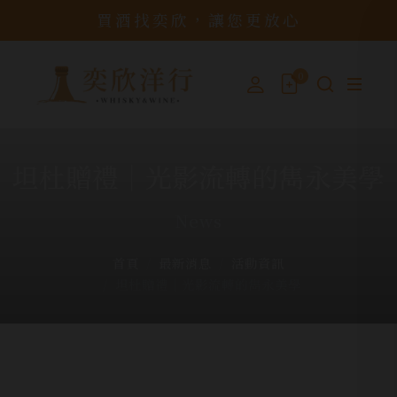
買酒找奕欣，讓您更放心
0
坦杜贈禮│光影流轉的雋永美學
News
首頁
最新消息
活動資訊
坦杜贈禮│光影流轉的雋永美學