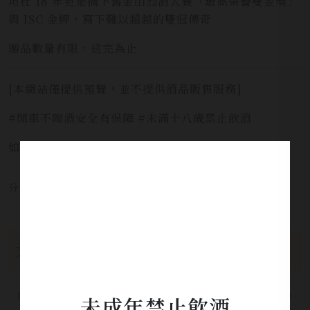
坦杜 18 年更是摘下舊金山烈酒大賽「最高榮譽雙金獎」
與 ISC 金牌，寫下難以超越的雙冠傳奇
贈品數量有限，送完為止
[本網站僅提供預覽，並不提供酒品販售服務]
#開車不喝酒安全有保障 #未滿十八歲禁止飲酒
如需服務請洽詢 LINE官方 ID:
@yi_xin
分享本文章至：
文章分類
所有分類
未成年禁止飲酒