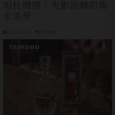
坦杜贈禮│光影流轉的雋
永美學
2026-06-04
活動資訊