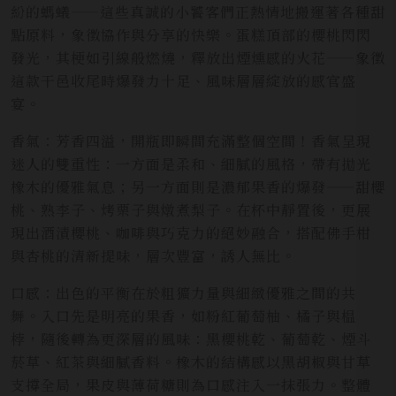
紛的螞蟻——這些真誠的小饕客們正熱情地搬運著各種甜
點原料，象徵協作與分享的快樂。蛋糕頂部的櫻桃閃閃
發光，其梗如引線般燃燒，釋放出煙燻感的火花——象徵
這款干邑收尾時爆發力十足、風味層層綻放的感官盛
宴。
香氣：芳香四溢，開瓶即瞬間充滿整個空間！香氣呈現
迷人的雙重性：一方面是柔和、細膩的風格，帶有拋光
橡木的優雅氣息；另一方面則是濃郁果香的爆發——甜櫻
桃、熟李子、烤栗子與燉煮梨子。在杯中靜置後，更展
現出酒漬櫻桃、咖啡與巧克力的絕妙融合，搭配佛手柑
與杏桃的清新提味，層次豐富，誘人無比。
口感：出色的平衡在於粗獷力量與細緻優雅之間的共
舞。入口先是明亮的果香，如粉紅葡萄柚、橘子與榅
桲，隨後轉為更深層的風味：黑櫻桃乾、葡萄乾、煙斗
菸草、紅茶與細膩香料。橡木的結構感以黑胡椒與甘草
支撐全局，果皮與薄荷糖則為口感注入一抹張力。整體