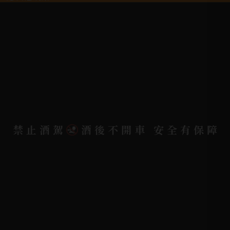
聯絡我們
聯絡電話 |
06-223-2253 (台南據點)
聯絡電話 |
07-791-2757 (高雄據點)
地址位置 |
高雄市小港區中安路650號
電郵信箱 |
yixin7917909@gmail.com
禁止酒駕
酒後不開車 安全有保障
Copyright 奕欣洋行-酒類專賣｜Wine & Spirit ©
2026.
All rights reserved.
Designed By
Bondlink