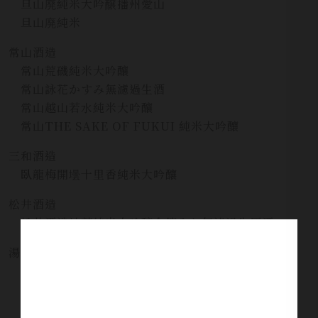
旦山廃純米大吟醸播州愛山
旦山廃純米
常山酒造
常山荒磯純米大吟釀
常山詠花かすみ無濾過生酒
常山越山若水純米大吟釀
常山THE SAKE OF FUKUI 純米大吟釀
三和酒造
臥龍梅開壜十里香純米大吟釀
松井酒造
松井酒造神藏純米大吟釀金箔入り無濾過生原酒
湯川酒造
十六代九郎右衛門純米山恵錦低酒精原酒
十六代九郎右衛門生酛純米愛山低酒精原酒
十六代九郎右衛門 蛇年干支 純米吟釀