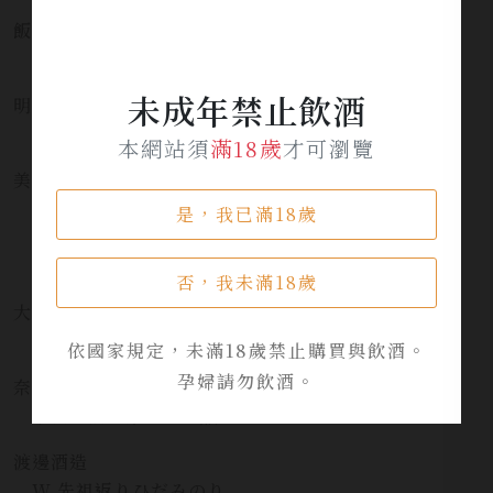
飯沼銘醸株式會社
姿 純米大吟醸無濾過生原酒
未成年禁止飲酒
明利酒類株式會社
水府自慢 純米大吟釀無濾過原酒 Pink
本網站須
滿18歲
才可瀏覽
美富久酒造
美富久三連星 純米吟釀山田錦生詰原酒
是，我已滿18歲
美富久三連星 純米大吟釀渡船六號 生詰原酒
美富久三連星純米吟吹雪生詰原酒
否，我未滿18歲
大信州酒造株式会社
大信州手の內純米吟釀生詰酒
依國家規定，未滿18歲禁止購買與飲酒。
孕婦請勿飲酒。
奈良萬神清酒釀造所
奈良萬酒未来純米吟醸
渡邊酒造
W 先祖返りひだみのり