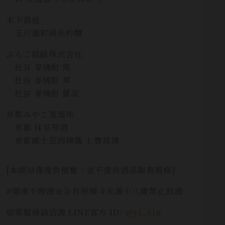
木下酒造
玉川雄町純米吟釀
ぶんご銘醸株式会社
杜谷 麥燒酎 黑
杜谷 麥燒酎 華
杜谷 麥燒酎 螢流
京都みやこ蒸溜所
京都 抹茶琴酒
京都威士忌西陣織 七寶琉璃
[本網站僅提供預覽，並不提供酒品販售服務]
#開車不喝酒安全有保障 #未滿十八歲禁止飲酒
如需服務請洽詢 LINE官方 ID:
@yi_xin