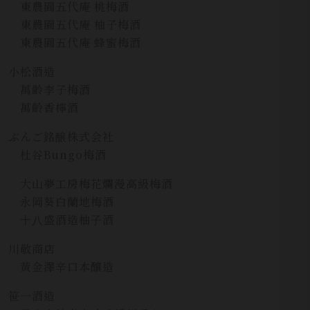
東農園五代庵 桃梅酒
東農園五代庵 柚子梅酒
東農園五代庵 蜂蜜梅酒
小松酒造
萬齢李子梅酒
萬齡香檸酒
ぶんご銘醸株式会社
杜谷Bungo梅酒
大山夢工房梅花爛漫高級梅酒
永岡葵白蘭地梅酒
⼗⼋盛酒造柚⼦酒
川敬商店
黃金澤辛口本釀造
笹一酒造