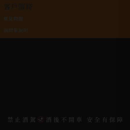
客戶服務
常見問題
詢問單說明
配送資訊/退換貨說明
隱私權政策
聯絡我們
聯絡電話 |
06-223-2253 (台南據點)
聯絡電話 |
07-791-2757 (高雄據點)
地址位置 |
高雄市小港區中安路650號
禁止酒駕
酒後不開車 安全有保障
電郵信箱 |
yixin7917909@gmail.com