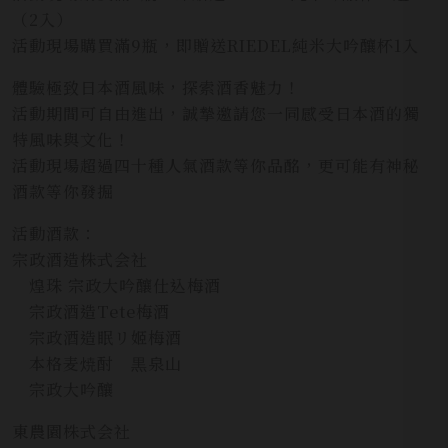
（2入）
活動現場購買滿9瓶，即贈送RIEDEL純米大吟釀杯1入
體驗極致日本酒風味，探索酒香魅力！
活動期間可自由進出，誠摯邀請您一同感受日本酒的獨
特風味與文化！
活動現場超過四十種人氣酒款等你品酩，更可能有神秘
酒款等你發掘
活動酒款：
宗政酒造株式会社
煌珠 宗政大吟釀仕込梅酒
宗政酒造Tete梅酒
宗政酒造眠リ姬梅酒
本格麦焼酎 黒泉山
宗政大吟釀
東農園株式会社